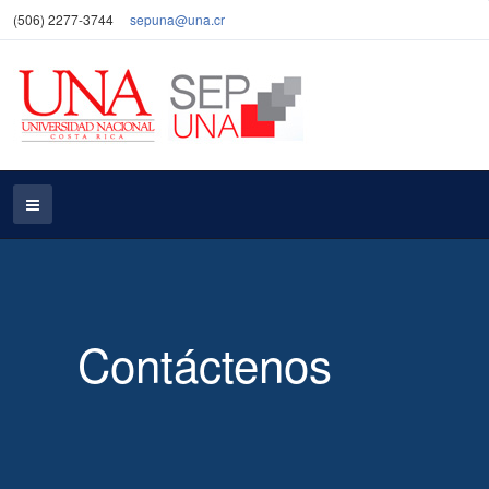
(506) 2277-3744
sepuna@una.cr
Contáctenos